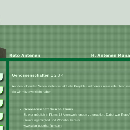
Genossenschaften
1
2
3
4
Auf den folgenden Seiten stellen wir aktuelle Projekte und bereits realisierte Genoss
die wir mitverwirklicht haben.
Genossenschaft Guscha, Flums
Es war möglich in Flums 18 Alterswohnungen zu erstellen. Dabei war Reto 
Gründungsmitglied und Wohnbauberater.
www.wbg-guscha-flums.ch